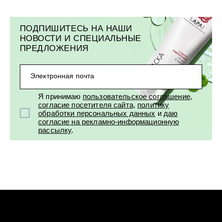
УХОД ЗА ПОЛОСТЬЮ РТА
Подарочный набор для волос
Крем для проб
лемной кожи ClioDerm
ALTAI BIO PREMIUM Зубная пас
"Комплексный уход" Силапант
мультикомплекс 5 в 1 с витамин
УХОД ЗА ВОЛОСАМИ
CLIODERM
минералами Алтайбио
ПОДПИШИТЕСЬ НА НАШИ
Подарочный набор для волос
Крем для проб
НОВОСТИ И СПЕЦИАЛЬНЫЕ
"Комплексный уход" Силапант
ПРЕДЛОЖЕНИЯ
Электронная почта
Я принимаю
пользовательское соглашение
,
согласие посетителя сайта
,
политику
обработки персональных данных
и
даю
согласие на рекламно-информационную
рассылку
.