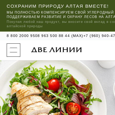
СОХРАНИМ ПРИРОДУ АЛТАЯ ВМЕСТЕ!
МЫ ПОЛНОСТЬЮ КОМПЕНСИРУЕМ СВОЙ УГЛЕРОДНЫЙ 
ПОДДЕРЖИВАЕМ РАЗВИТИЕ И ОХРАНУ ЛЕСОВ НА АЛТ
Покупая любой
наш
продукт, вы вносите свой вклад в со
алтайской природы
8 800 2000 950
8 963 500 88 44 (MAX)
+7 (960) 940-
к
а
т
а
л
о
г
о
к
о
м
п
МЫ РЕ
МЫ РЕ
МЫ РЕ
а
УХОД ЗА ВОЛОСАМИ
СИЛАПАНТ
КАТАЛОГ
н
и
и
УХОД ЗА ЛИЦОМ
АНТИСИЛЬВЕРИН
О КОМПАНИИ
б
ЧАСТО ИЩУТ
р
е