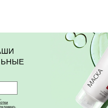
АШИ
ЛЬНЫЕ
е
,
отки
рекламно-