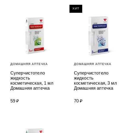
УХОД ЗА ПОЛОСТЬЮ РТА
Подарочный набор для волос
Крем для проб
лемной кожи ClioDerm
ALTAI BIO PREMIUM Зубная пас
"Комплексный уход" Силапант
ХИТ
мультикомплекс 5 в 1 с витамин
УХОД ЗА ВОЛОСАМИ
CLIODERM
минералами Алтайбио
Подарочный набор для волос
Крем для проб
"Комплексный уход" Силапант
ДОМАШНЯЯ АПТЕЧКА
ДОМАШНЯЯ АПТЕЧКА
Суперчистотело
Суперчистотело
жидкость
жидкость
косметическая, 1 мл
косметическая, 3 мл
Домашняя аптечка
Домашняя аптечка
59 ₽
70 ₽