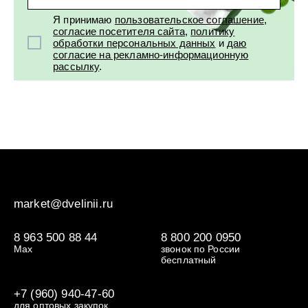
Современные средства для борьбы с кожными новообра
Я принимаю
пользовательское соглашение
,
согласие посетителя сайта
,
политику
обработки персональных данных
и
даю
согласие на рекламно-информационную
ПРЕИМУЩЕСТВА СРЕДСТВ ОТ БО
рассылку
.
Преимущество
Оп
Удобство и конфиденциальность применения
Воз
ЧАСТО ЗАДАВАЕМЫЕ ВОПРОСЫ
Экономическая выгода
До
market@dvelinii.ru
Безболезненность процедур
Сов
КАК БЫСТРО НАЧИНАЮТ ДЕЙСТВО
8 963 500 88 44
8 800 200 0950
Натуральный состав и безопасность
Пре
Max
звонок по России
бесплатный
Комплексное воздействие
Ка
Первые видимые результаты применения средств обычн
+7 (960) 940-47-60
ОТЛИЧАЮТСЯ ЛИ СРЕДСТВА ДЛЯ 
Возможность профилактики
Ре
для оптовых закупок