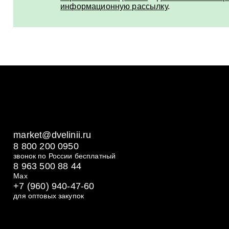
информационную рассылку
.
ПРЕИМУЩЕСТВА СР
ЧАСТО ЗАДАВАЕМЫ
Преимущество
Мгновенная помощь в критический момен
market@dvelinii.ru
ЧТО НУЖНО СДЕЛА
8 800 200 0950
Предотвращение инфицирования ран
звонок по России бесплатный
8 963 500 88 44
Минимизация болевых ощущений
Max
+7 (960) 940-47-60
для оптовых закупок
Сразу после ожога необходимо в течение 1
Ускорение процесса заживления
ЧЕРЕЗ КАКОЕ ВРЕ