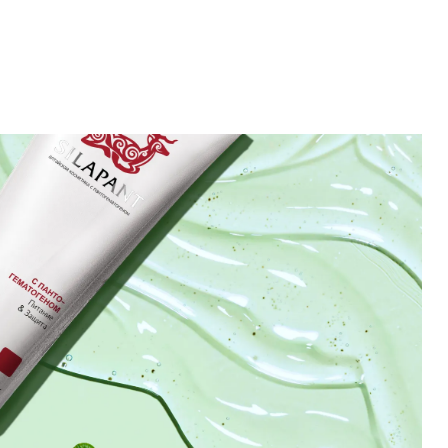
И ТРАВМ
х кожи – залог скорейшего выздоровления б
НИЯ ПРИ ОЖОГАХ 
они не только устраняют болевые ощущения