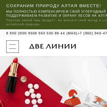
СОХРАНИМ ПРИРОДУ АЛТАЯ ВМЕСТЕ!
МЫ ПОЛНОСТЬЮ КОМПЕНСИРУЕМ СВОЙ УГЛЕРОДНЫЙ 
ПОДДЕРЖИВАЕМ РАЗВИТИЕ И ОХРАНУ ЛЕСОВ НА АЛТ
Покупая любой
наш
продукт, вы вносите свой вклад в со
алтайской природы
8 800 2000 950
8 963 500 88 44 (MAX)
+7 (960) 940-
к
а
т
а
л
о
г
о
к
о
м
п
МЫ РЕ
МЫ РЕ
МЫ РЕ
а
УХОД ЗА ВОЛОСАМИ
СИЛАПАНТ
КАТАЛОГ
н
и
и
УХОД ЗА ЛИЦОМ
АНТИСИЛЬВЕРИН
О КОМПАНИИ
б
ЧАСТО ИЩУТ
р
е