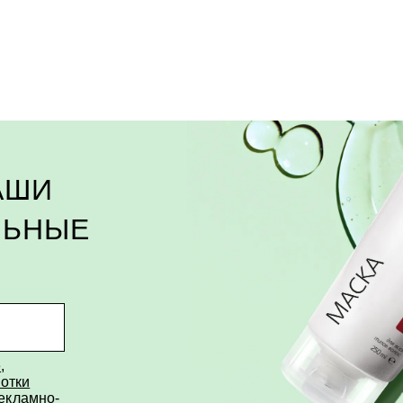
ДСТВА ОТ ОЖОГОВ 
ушибах, растяжениях и других повреждения
АШИ
ЛЬНЫЕ
РОГО ВОССТАНОВЛЕ
сстановления кожи действуют комплексно: 
е
,
отки
рекламно-