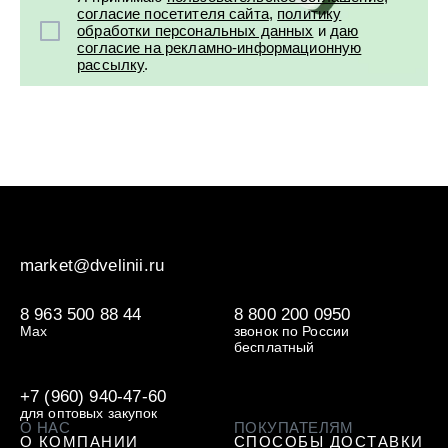
УХОД ЗА ПОЛОСТЬЮ РТА
согласие посетителя сайта
,
политику
Подарочный набор для волос
Крем для проб
лемной кожи ClioDerm
ALTAI BIO PREMIUM Зубная пас
обработки персональных данных
и
даю
"Комплексный уход" Силапант
мультикомплекс 5 в 1 с витамин
согласие на рекламно-информационную
УХОД ЗА ВОЛОСАМИ
CLIODERM
минералами Алтайбио
рассылку
.
Подарочный набор для волос
Крем для проб
"Комплексный уход" Силапант
market@dvelinii.ru
8 963 500 88 44
8 800 200 0950
Max
звонок по России
бесплатный
+7 (960) 940-47-60
для оптовых закупок
О НАС
ПОКУПАТЕЛЯМ
О КОМПАНИИ
СПОСОБЫ ДОСТАВКИ