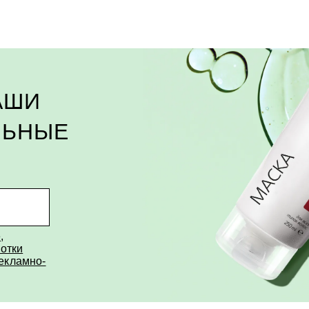
АШИ
ЛЬНЫЕ
е
,
отки
рекламно-