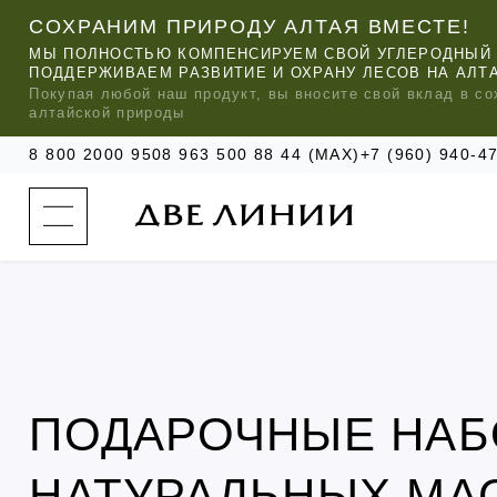
СОХРАНИМ ПРИРОДУ АЛТАЯ ВМЕСТЕ!
МЫ ПОЛНОСТЬЮ КОМПЕНСИРУЕМ СВОЙ УГЛЕРОДНЫЙ 
ПОДДЕРЖИВАЕМ РАЗВИТИЕ И ОХРАНУ ЛЕСОВ НА АЛТ
Покупая любой
наш
продукт, вы вносите свой вклад в со
алтайской природы
8 800 2000 950
8 963 500 88 44 (MAX)
+7 (960) 940-
к
а
т
а
л
о
г
о
к
о
м
п
МЫ РЕ
МЫ РЕ
МЫ РЕ
а
УХОД ЗА ВОЛОСАМИ
СИЛАПАНТ
КАТАЛОГ
н
ПОДАРОЧНЫЕ НА
и
и
УХОД ЗА ЛИЦОМ
АНТИСИЛЬВЕРИН
О КОМПАНИИ
б
ЧАСТО ИЩУТ
НАТУРАЛЬНЫХ МА
р
е