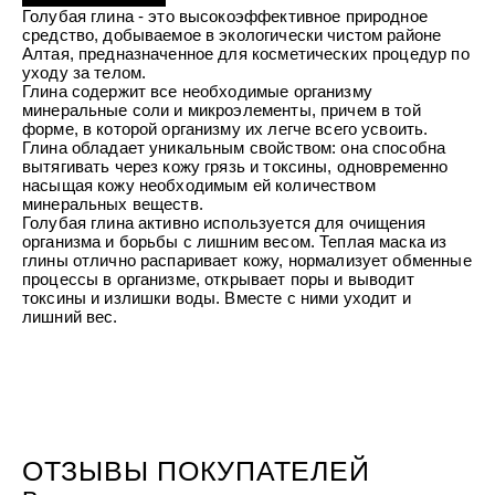
УХОД ЗА ПОЛОСТЬЮ РТА
Подарочный набор для волос
Крем для проб
Голубая глина - это высокоэффективное природное
лемной кожи ClioDerm
ALTAI BIO PREMIUM Зубная пас
"Комплексный уход" Силапант
средство, добываемое в экологически чистом районе
мультикомплекс 5 в 1 с витамин
Алтая, предназначенное для косметических процедур по
УХОД ЗА ВОЛОСАМИ
CLIODERM
минералами Алтайбио
Подарочный набор для волос
Крем для проб
уходу за телом.
"Комплексный уход" Силапант
Глина содержит все необходимые организму
минеральные соли и микроэлементы, причем в той
форме, в которой организму их легче всего усвоить.
Глина обладает уникальным свойством: она способна
вытягивать через кожу грязь и токсины, одновременно
насыщая кожу необходимым ей количеством
минеральных веществ.
Голубая глина активно используется для очищения
организма и борьбы с лишним весом. Теплая маска из
глины отлично распаривает кожу, нормализует обменные
процессы в организме, открывает поры и выводит
токсины и излишки воды. Вместе с ними уходит и
лишний вес.
ОТЗЫВЫ ПОКУПАТЕЛЕЙ