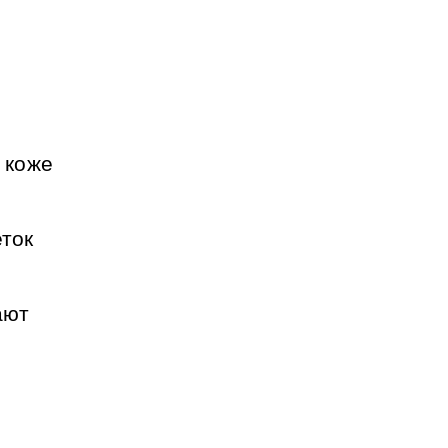
 коже
ток
ают