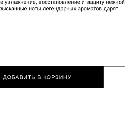
е увлажнение, восстановление и защиту нежной
Изысканные ноты легендарных ароматов дарят
оскошного шлейфа в течение всего дня.
ано для всех типов кожи.
Е
ДОБАВИТЬ В КОРЗИНУ