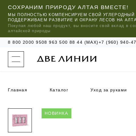
СОХРАНИМ ПРИРОДУ АЛТАЯ ВМЕСТЕ!
МЫ ПОЛНОСТЬЮ КОМПЕНСИРУЕМ СВОЙ УГЛЕРОДНЫЙ 
ПОДДЕРЖИВАЕМ РАЗВИТИЕ И ОХРАНУ ЛЕСОВ НА АЛТ
Покупая любой
наш
продукт, вы вносите свой вклад в со
алтайской природы
8 800 2000 950
8 963 500 88 44 (MAX)
+7 (960) 940-
к
а
т
а
л
о
г
о
Главная
Каталог
Уход за руками
к
о
м
п
МЫ РЕ
МЫ РЕ
МЫ РЕ
а
УХОД ЗА ВОЛОСАМИ
СИЛАПАНТ
КАТАЛОГ
н
НОВИНКА
и
и
УХОД ЗА ЛИЦОМ
АНТИСИЛЬВЕРИН
О КОМПАНИИ
б
ЧАСТО ИЩУТ
р
е