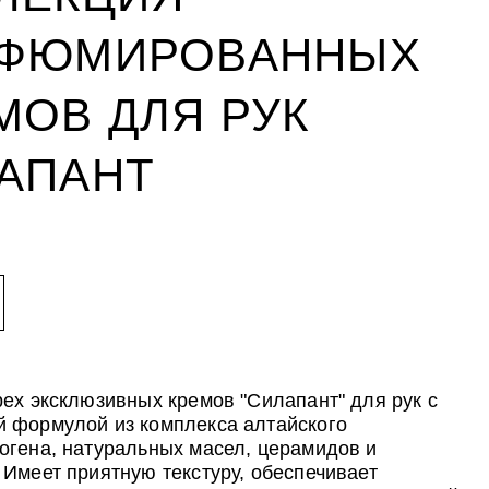
ФЮМИРОВАННЫХ
МОВ ДЛЯ РУК
АПАНТ
УХОД ЗА ПОЛОСТЬЮ РТА
CLIODERM
УХОД ЗА ПОЛОСТЬЮ РТА
ожи
йствия
ожи
ALTAI BIO PREMIUM Зубная паста
Крем для проблемной кожи
ALTAI BIO PREMIUM Зубная паста
мультикомплекс 5 в 1 с
ClioDerm
мультикомплекс 5 в 1 с
витаминами и минералами
витаминами и минералами
Алтайбио
Алтайбио
рех эксклюзивных кремов "Силапант" для рук с
 формулой из комплекса алтайского
огена, натуральных масел, церамидов и
 Имеет приятную текстуру, обеспечивает