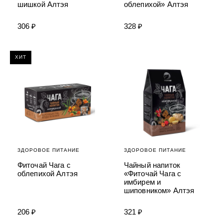
УХОД ЗА ПОЛОСТЬЮ РТА
шишкой Алтэя
облепихой» Алтэя
Подарочный набор для волос
Крем для проб
лемной кожи ClioDerm
ALTAI BIO PREMIUM Зубная пас
"Комплексный уход" Силапант
мультикомплекс 5 в 1 с витамин
УХОД ЗА ВОЛОСАМИ
CLIODERM
306 ₽
328 ₽
минералами Алтайбио
Подарочный набор для волос
Крем для проб
"Комплексный уход" Силапант
ХИТ
ЗДОРОВОЕ ПИТАНИЕ
ЗДОРОВОЕ ПИТАНИЕ
Фиточай Чага с
Чайный напиток
облепихой Алтэя
«Фиточай Чага с
имбирем и
шиповником» Алтэя
206 ₽
321 ₽