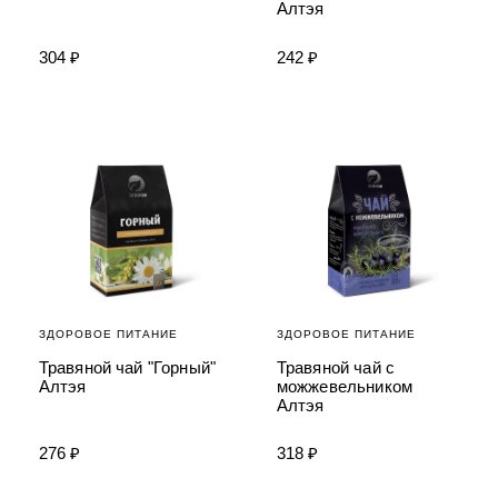
УХОД ЗА ПОЛОСТЬЮ РТА
Алтэя
Подарочный набор для волос
Крем для проб
лемной кожи ClioDerm
ALTAI BIO PREMIUM Зубная пас
"Комплексный уход" Силапант
мультикомплекс 5 в 1 с витамин
УХОД ЗА ВОЛОСАМИ
CLIODERM
304 ₽
242 ₽
минералами Алтайбио
Подарочный набор для волос
Крем для проб
"Комплексный уход" Силапант
ЗДОРОВОЕ ПИТАНИЕ
ЗДОРОВОЕ ПИТАНИЕ
Травяной чай "Горный"
Травяной чай с
Алтэя
можжевельником
Алтэя
276 ₽
318 ₽