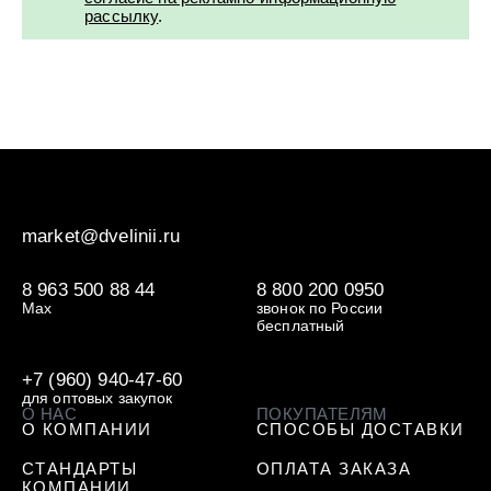
УХОД ЗА ПОЛОСТЬЮ РТА
Подарочный набор для волос
Крем для проб
рассылку
.
лемной кожи ClioDerm
ALTAI BIO PREMIUM Зубная пас
"Комплексный уход" Силапант
мультикомплекс 5 в 1 с витамин
УХОД ЗА ВОЛОСАМИ
CLIODERM
минералами Алтайбио
Подарочный набор для волос
Крем для проб
"Комплексный уход" Силапант
market@dvelinii.ru
8 963 500 88 44
8 800 200 0950
Max
звонок по России
бесплатный
+7 (960) 940-47-60
для оптовых закупок
О НАС
ПОКУПАТЕЛЯМ
О КОМПАНИИ
СПОСОБЫ ДОСТАВКИ
СТАНДАРТЫ
ОПЛАТА ЗАКАЗА
КОМПАНИИ