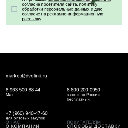
УХОД ЗА ПОЛОСТЬЮ РТА
Подарочный набор для волос
Крем для проб
согласие посетителя сайта
,
политику
лемной кожи ClioDerm
ALTAI BIO PREMIUM Зубная пас
"Комплексный уход" Силапант
обработки персональных данных
и
даю
мультикомплекс 5 в 1 с витамин
согласие на рекламно-информационную
УХОД ЗА ВОЛОСАМИ
CLIODERM
минералами Алтайбио
Подарочный набор для волос
Крем для проб
рассылку
.
"Комплексный уход" Силапант
market@dvelinii.ru
8 963 500 88 44
8 800 200 0950
Max
звонок по России
бесплатный
+7 (960) 940-47-60
для оптовых закупок
О НАС
ПОКУПАТЕЛЯМ
О КОМПАНИИ
СПОСОБЫ ДОСТАВКИ