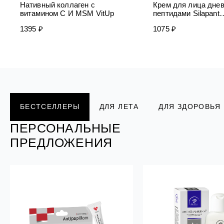
Нативный коллаген с
Крем для лица днев
витамином C И MSM VitUp
пептидами Silapant
PeptidExpert
1395 ₽
1075 ₽
ПЕРСОНАЛЬНЫЕ
ПЕРСОНАЛЬНЫЕ
ПЕРСОНАЛЬНЫЕ
ПЕРСОНАЛЬНЫЕ
ПЕРСОНАЛЬНЫЕ
БЕСТСЕЛЛЕРЫ
ДЛЯ ЛЕТА
ДЛЯ ЗДОРОВЬЯ
ПРЕДЛОЖЕНИЯ
ПРЕДЛОЖЕНИЯ
ПРЕДЛОЖЕНИЯ
ПРЕДЛОЖЕНИЯ
ПРЕДЛОЖЕНИЯ
ПЕРСОНАЛЬНЫЕ
ПРЕДЛОЖЕНИЯ
РАСПРОДАЖ
А