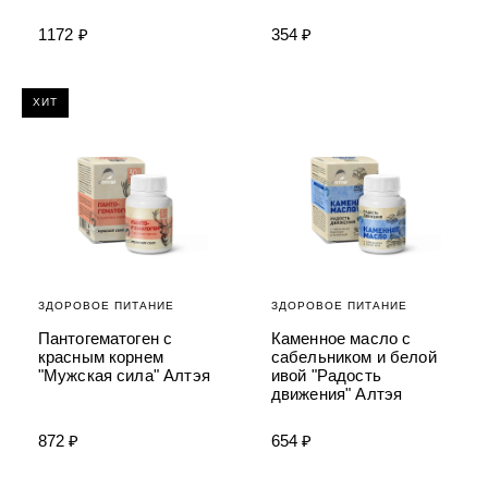
УХОД ЗА ПОЛОСТЬЮ РТА
Подарочный набор для волос
Крем для проб
лемной кожи ClioDerm
ALTAI BIO PREMIUM Зубная пас
1172 ₽
354 ₽
"Комплексный уход" Силапант
мультикомплекс 5 в 1 с витамин
УХОД ЗА ВОЛОСАМИ
CLIODERM
минералами Алтайбио
Подарочный набор для волос
Крем для проб
"Комплексный уход" Силапант
ХИТ
ЗДОРОВОЕ ПИТАНИЕ
ЗДОРОВОЕ ПИТАНИЕ
Пантогематоген с
Каменное масло с
красным корнем
сабельником и белой
"Мужская сила" Алтэя
ивой "Радость
движения" Алтэя
872 ₽
654 ₽